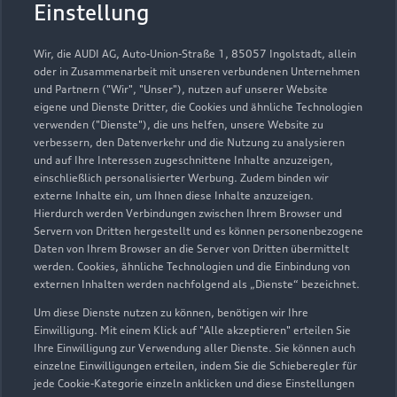
Autohaus Köpf GmbH
Einstellung
Servicepartner
e-tron
Wir, die AUDI AG, Auto-Union-Straße 1, 85057 Ingolstadt, allein
oder in Zusammenarbeit mit unseren verbundenen Unternehmen
und Partnern ("Wir", "Unser"), nutzen auf unserer Website
eigene und Dienste Dritter, die Cookies und ähnliche Technologien
verwenden ("Dienste"), die uns helfen, unsere Website zu
verbessern, den Datenverkehr und die Nutzung zu analysieren
und auf Ihre Interessen zugeschnittene Inhalte anzuzeigen,
einschließlich personalisierter Werbung. Zudem binden wir
externe Inhalte ein, um Ihnen diese Inhalte anzuzeigen.
Hierdurch werden Verbindungen zwischen Ihrem Browser und
Servern von Dritten hergestellt und es können personenbezogene
Daten von Ihrem Browser an die Server von Dritten übermittelt
werden. Cookies, ähnliche Technologien und die Einbindung von
externen Inhalten werden nachfolgend als „Dienste“ bezeichnet.
Um diese Dienste nutzen zu können, benötigen wir Ihre
Thannhauser Straße 14
Einwilligung. Mit einem Klick auf "Alle akzeptieren" erteilen Sie
89365 Röfingen
Ihre Einwilligung zur Verwendung aller Dienste. Sie können auch
einzelne Einwilligungen erteilen, indem Sie die Schieberegler für
jede Cookie-Kategorie einzeln anklicken und diese Einstellungen
08222 40950