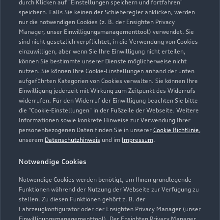
durch Klicken auf "Einstellungen speichern und fortfahren"
speichern. Falls Sie keinen der Schieberegler anklicken, werden
info@autohaus-koepf.de
nur die notwendigen Cookies (z. B. der Ensighten Privacy
Manager, unser Einwilligungsmanagementtool) verwendet. Sie
sind nicht gesetzlich verpflichtet, in die Verwendung von Cookies
Kontaktdaten herunterladen
einzuwilligen, aber wenn Sie Ihre Einwilligung nicht erteilen,
können Sie bestimmte unserer Dienste möglicherweise nicht
nutzen. Sie können Ihre Cookie-Einstellungen anhand der unten
aufgeführten Kategorien von Cookies verwalten. Sie können Ihre
Öffnungszeiten
Einwilligung jederzeit mit Wirkung zum Zeitpunkt des Widerrufs
widerrufen. Für den Widerruf der Einwilligung beachten Sie bitte
die "Cookie-Einstellungen" in der Fußzeile der Webseite. Weitere
Informationen sowie konkrete Hinweise zur Verwendung Ihrer
Service
personenbezogenen Daten finden Sie in unserer
Cookie Richtlinie
,
Geschlossen
,
öffnet am
Freitag 07:30
unserem
Datenschutzhinweis
und im
Impressum
.
Notwendige Cookies
Teile- & Zubehörverkauf
Geschlossen
,
öffnet am
Freitag 07:30
Notwendige Cookies werden benötigt, um Ihnen grundlegende
Funktionen während der Nutzung der Webseite zur Verfügung zu
stellen. Zu diesen Funktionen gehört z. B. der
Fahrzeugkonfigurator oder der Ensighten Privacy Manager (unser
Einwilligungsmanagementtool). Der Ensighten Privacy Manager